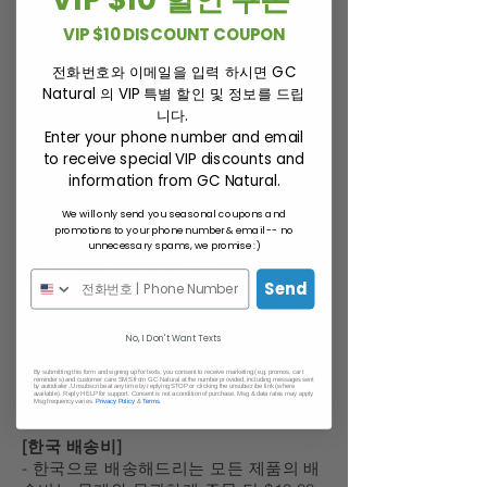
확인이 될 때까지 거래를 지연시킬 수 있
고 확인이 되지 않는 경우에는 관련된 거
VIP $10 DISCOUNT COUPON
래를 취소할 수 있습니다.
GC Natural은 미국소재의 회사로 결제승
전화번호와 이메일을 입력 하시면 GC
Natural 의 VIP 특별 할인 및 정보를 드립
인 건에 대하여 모두 달러($) 승인으로 처
니다.
리됩니다
Enter your phone number and email
to receive special VIP discounts and
[통관 및 과세]
information from GC Natural.
- 건강식품 주문시 6병이 넘을 경우 2번
이상에 걸쳐 보내드리오니 유의하세요.
We will only send you seasonal coupons and
promotions to your phone number & email -- no
unnecessary spams, we promise :)
[환불 정책]
- 모든 제품은 결제 후 환불, 교환, 취소
Send
되지 않습니다.
[배송기간]
No, I Don't Want Texts
- 해외 직배송 제품은 주문완료 후 6일
By submitting this form and signing up for texts, you consent to receive marketing (e.g. promos, cart
~15일 (주말, 휴일 제외) 정도의 배송기
reminders) and customer care SMS from GC Natural at the number provided, including messages sent
by autodialer. Unsubscribe at any time by replying STOP or clicking the unsubscribe link (where
available). Reply HELP for support. Consent is not a condition of purchase. Msg & data rates may apply.
간이 소요될 수 있습니다.
Msg frequency varies.
Privacy Policy
&
Terms
.
[한국 배송비]
- 한국으로 배송해드리는 모든 제품의 배