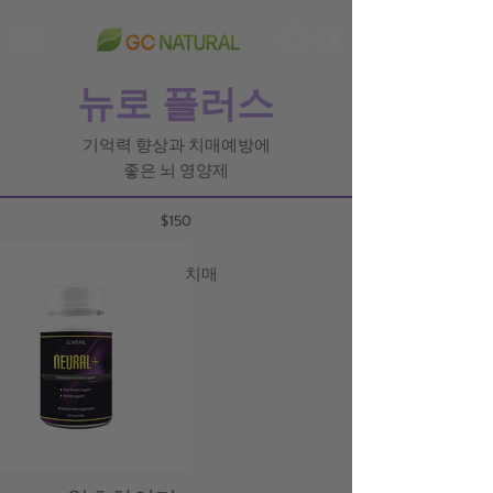
뉴로 플러스
기억력 향상과 치매예방에
좋은 뇌 영양제
$150
치매