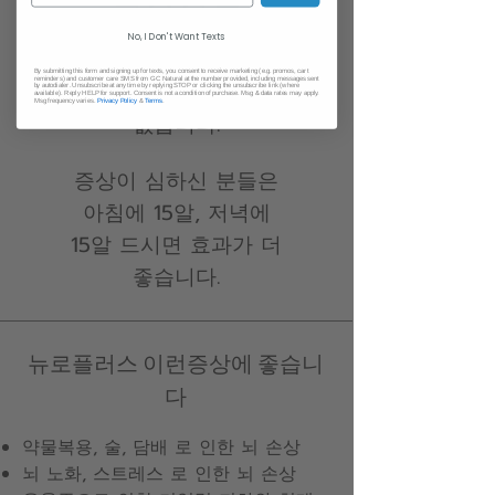
No, I Don't Want Texts
아침 에 10알, 저녁 에
By submitting this form and signing up for texts, you consent to receive marketing (e.g. promos, cart
reminders) and customer care SMS from GC Natural at the number provided, including messages sent
10알. 식전 식후 상관
by autodialer. Unsubscribe at any time by replying STOP or clicking the unsubscribe link (where
available). Reply HELP for support. Consent is not a condition of purchase. Msg & data rates may apply.
Msg frequency varies.
Privacy Policy
&
Terms
.
없습니다.
증상이 심하신 분들은
아침에 15알, 저녁에
15알 드시면 효과가 더
좋습니다.
​뉴로플러스 이런증상에 좋습니
다
약물복용, 술, 담배 로 인한 뇌 손상
뇌 노화, 스트레스 로 인한 뇌 손상