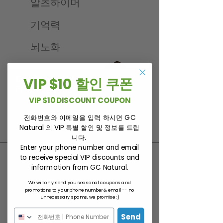
알츠하이머
기억력
뇌노화
VIP $10 할인 쿠폰
VIP $10 DISCOUNT COUPON
전화번호와 이메일을 입력 하시면 GC
English
Natural 의 VIP 특별 할인 및 정보를 드립
Add to Cart
니다.
Enter your phone number and email
to receive special VIP discounts and
information from GC Natural.
We will only send you seasonal coupons and
promotions to your phone number & email -- no
unnecessary spams, we promise :)
​복용방법
Send