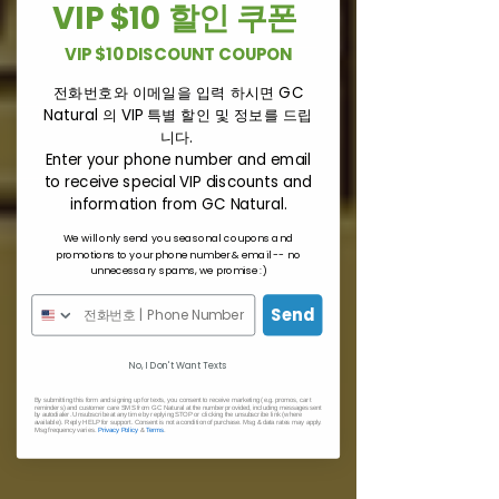
VIP $10 할인 쿠폰
VIP $10 DISCOUNT COUPON
전화번호와 이메일을 입력 하시면 GC
Natural 의 VIP 특별 할인 및 정보를 드립
니다.
Enter your phone number and email
to receive special VIP discounts and
information from GC Natural.
We will only send you seasonal coupons and
promotions to your phone number & email -- no
unnecessary spams, we promise :)
Send
No, I Don't Want Texts
By submitting this form and signing up for texts, you consent to receive marketing (e.g. promos, cart
reminders) and customer care SMS from GC Natural at the number provided, including messages sent
by autodialer. Unsubscribe at any time by replying STOP or clicking the unsubscribe link (where
available). Reply HELP for support. Consent is not a condition of purchase. Msg & data rates may apply.
Msg frequency varies.
Privacy Policy
&
Terms
.