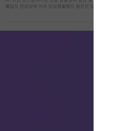
안녕하세요. GC NATURAL 한의학 전문의입니
다. 이번 포스팅에서는 만성 콩팥병과 당뇨 및 고
혈압의 연관성에 이어 만성콩팥병의 원인인 당뇨
및 고혈압에 대해 소개해드리겠습니다. CSDP
Gold Part 2 만성콩팥병의 원인, 당뇨 및 고혈압...