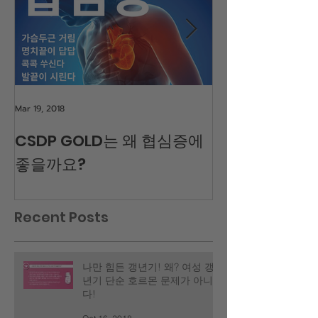
Mar 19, 2018
Mar 16, 2018
CSDP GOLD는 왜 협심증에
CSDP GOLD
좋을까요?
은 질환에 좋을
Recent Posts
나만 힘든 갱년기! 왜? 여성 갱
년기 단순 호르몬 문제가 아니
다!