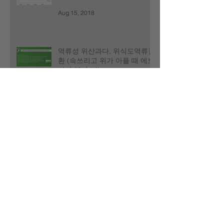
Aug 15, 2018
역류성 위산과다, 위식도역류질
환 (속쓰리고 위가 아플 때 에보
디아 엑기스!)
Aug 10, 2018
갱년기 타파! 더 이상 짜증은 없
다 갱년기 극복 (YOUTH
FACTOR PLUS)
Aug 10, 2018
만성콩팥병 Part 2: 만성콩팥병
의 원인, 당뇨 및 고혈압 (CSDP
GOLD)
Jul 27, 2018