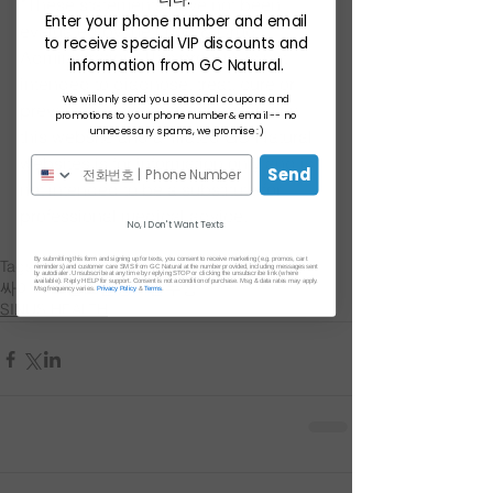
*These statements have not been 
Enter your phone number and email
evaluated by the Food & Drug 
to receive special VIP discounts and
Administration. This product is not 
information from GC Natural.
intended to diagnose, treat, cure or 
We will only send you seasonal coupons and
prevent any disease. Information on 
promotions to your phone number & email -- no
unnecessary spams, we promise :)
this website and affiliated GC Natural 
websites is for information only and is 
Send
not intended to be a substitute for 
professional medical advice. 
No, I Don't Want Texts
By submitting this form and signing up for texts, you consent to receive marketing (e.g. promos, cart
Tags:
reminders) and customer care SMS from GC Natural at the number provided, including messages sent
by autodialer. Unsubscribe at any time by replying STOP or clicking the unsubscribe link (where
available). Reply HELP for support. Consent is not a condition of purchase. Msg & data rates may apply.
싸이너스헬스
만성비염
두통
Msg frequency varies.
Privacy Policy
&
Terms
.
SINUS HEALTH