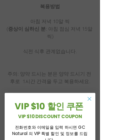
복용방법
아침 저녁 10알 씩
(
증상이 심하신 분
: 아침 점심 저녁 15알 
씩)
식전 식후 관계없습니다.
주의: 양약 드시는 분은 양약 드시기 전 
후로  1시간 간격을 두고 복용하세요.
VIP $10 할인 쿠폰
* 증상에따라 복용방법이 다르고 효과역
시 다릅니다. 
VIP $10 DISCOUNT COUPON
한의학 전문의와 상담을 통하여 복용방
법과 주의사항을 확인하세요.
전화번호와 이메일을 입력 하시면 GC
Natural 의 VIP 특별 할인 및 정보를 드립
니다.