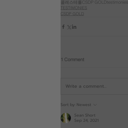
콜레스테롤
CSDP GOLD
testimonie
TESTIMONIES
CSDP GOLD
1 Comment
Write a comment...
Sort by:
Newest
Sean Short
Sep 24, 2021