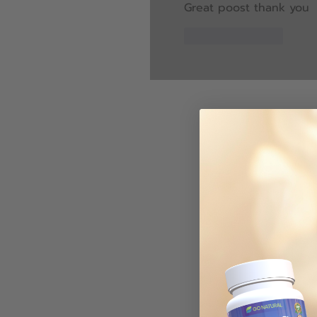
Great poost thank you
Like
Reply