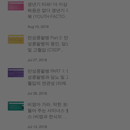
갱년기 타파! 더 이상
짜증은 없다 갱년기 극
복 (YOUTH FACTOR
PLUS)
Aug 10, 2018
만성콩팥병 Part 2: 만
성콩팥병의 원인, 당뇨
및 고혈압 (CSDP
GOLD)
Jul 27, 2018
만성콩팥병 PART 1: 만
성콩팥병과 당뇨 및 고
혈압의 연관성 (리제니
Rejeune)
Jul 26, 2018
비염아 가라, 막힌 코를
뚫어 주는 사이너스 헬
스 (비염과 천식의 연
관성)
Jul 13, 2018