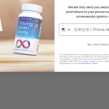
We will only send you sea
promotions to your phone n
unnecessary spams, w
No, I Don't Want
By submitting this form and signing up for texts, you consent
reminders) and customer care SMS from GC Natural at the 
by autodialer. Unsubscribe at any time by replying STOP or 
available). Reply HELP for support. Consent is not a conditi
Msg frequency varies.
Privacy Policy
&
Terms
.