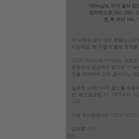
"450mg/dL 까지 올
점차적으로 390 , 280 
한 후 부터 180 
이 사례와 같이 많은 분들이 CS
시는데요. 왜 이렇게 좋은 효과를
CSDP GOLD에 PNS라는 성분
충분하게 공급하여 줌으로 간 대사
것을 억제하여 간이 굳어지는 것
실제로 시에스디피 골드를 복용하
민, 헤모글로빈 A1,  GPT수치,
니다.
다음 포스팅에서는 CSDP GOL
감사합니다. 
Tags: