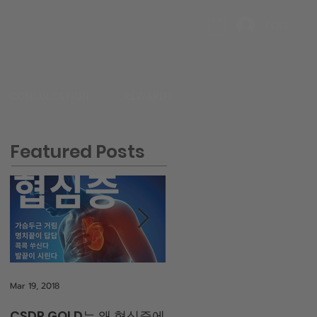
LOG IN
CONSULTATION
REWARDS
Featured Posts
Mar 19, 2018
Mar 16, 2018
CSDP GOLD는 왜 협심증에
CSDP GOLD는 왜 이렇게