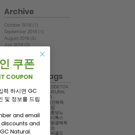
Archive
October 2018
(1)
1 post
September 2018
(1)
1 post
August 2018
(5)
5 posts
July 2018
(3)
3 posts
June 2018
(2)
2 posts
May 2018
(14)
14 posts
 할인 쿠폰
March 2018
(5)
5 posts
Search By Tags
UNT COUPON
CMORI
CSDP
CSDP GOLD
DETOX
입력 하시면 GC
EVODIA EXTRACT
GC NATURAL
STROKE
YOUTHFACTOR
 할인 및 정보를 드립
testimonies
간건강
간지방
간해독
갱년기증세
건강관리
고혈압
기관지염
기관지천식
뇌졸중
당뇨
mber and email
당뇨로인한신장손상
두통
디톡스
P discounts and
리제니
만성가래
만성비염
방광해독
배아플때
생리통
소변량감소
GC Natural.
소화불량
시모리
시에스디피골드