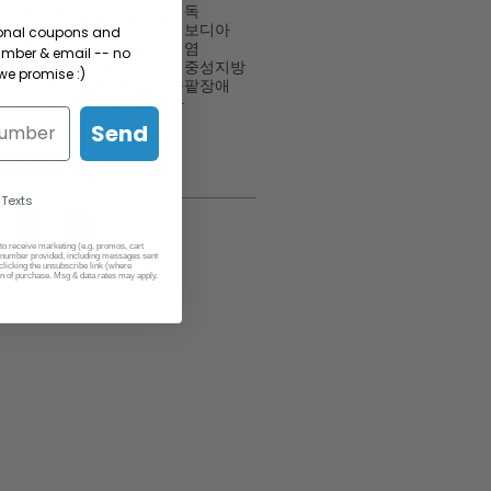
신물과다
신장질환
신장해독
실제사례
싸이너스헬스
에보디아
sonal coupons and
여성건강
요실금
위궤양
위염
umber & email -- no
유스펙터플러스
정력감퇴
중성지방
e promise :)
중풍
지방간
콜레스테롤
콩팥장애
폐경
폐질환
허약한몸
혈관
Send
Follow Us
 Texts
 to receive marketing (e.g. promos, cart
number provided, including messages sent
clicking the unsubscribe link (where
on of purchase. Msg & data rates may apply.